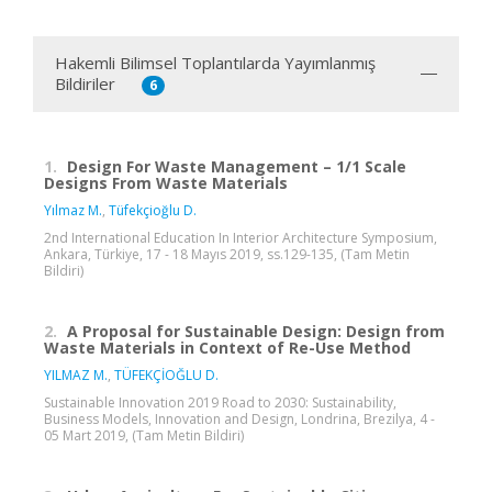
Hakemli Bilimsel Toplantılarda Yayımlanmış
Bildiriler
6
1.
Design For Waste Management – 1/1 Scale
Designs From Waste Materials
Yılmaz M.
,
Tüfekçioğlu D.
2nd International Education In Interior Architecture Symposium,
Ankara, Türkiye, 17 - 18 Mayıs 2019, ss.129-135, (Tam Metin
Bildiri)
2.
A Proposal for Sustainable Design: Design from
Waste Materials in Context of Re-Use Method
YILMAZ M.
,
TÜFEKÇİOĞLU D.
Sustainable Innovation 2019 Road to 2030: Sustainability,
Business Models, Innovation and Design, Londrina, Brezilya, 4 -
05 Mart 2019, (Tam Metin Bildiri)