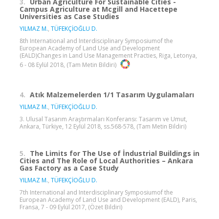
3.
Urban Agriculture For Sustainable Cities -
Campus Agriculture at Mcgill and Hacettepe
Universities as Case Studies
YILMAZ M.
,
TÜFEKÇİOĞLU D.
8th International and Interdisciplinary Symposiumof the
European Academy of Land Use and Development
(EALD)Changes in Land Use Management Practies, Riga, Letonya,
6 - 08 Eylül 2018, (Tam Metin Bildiri)
4.
Atık Malzemelerden 1/1 Tasarım Uygulamaları
YILMAZ M.
,
TÜFEKÇİOĞLU D.
3. Ulusal Tasarım Araştırmaları Konferansı: Tasarım ve Umut,
Ankara, Türkiye, 12 Eylül 2018, ss.568-578, (Tam Metin Bildiri)
5.
The Limits for The Use of İndustrial Buildings in
Cities and The Role of Local Authorities – Ankara
Gas Factory as a Case Study
YILMAZ M.
,
TÜFEKÇİOĞLU D.
7th International and Interdisciplinary Symposiumof the
European Academy of Land Use and Development (EALD), Paris,
Fransa, 7 - 09 Eylül 2017, (Özet Bildiri)