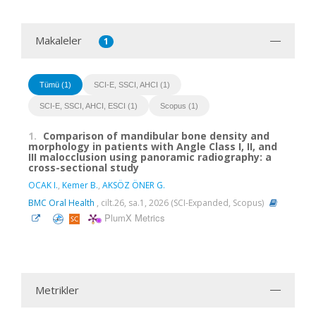
Makaleler
1
Tümü (1)
SCI-E, SSCI, AHCI (1)
SCI-E, SSCI, AHCI, ESCI (1)
Scopus (1)
1.
Comparison of mandibular bone density and
morphology in patients with Angle Class I, II, and
III malocclusion using panoramic radiography: a
cross-sectional study
OCAK I.
,
Kemer B.
,
AKSÖZ ÖNER G.
BMC Oral Health
, cilt.26, sa.1, 2026 (SCI-Expanded, Scopus)
PlumX Metrics
Metrikler