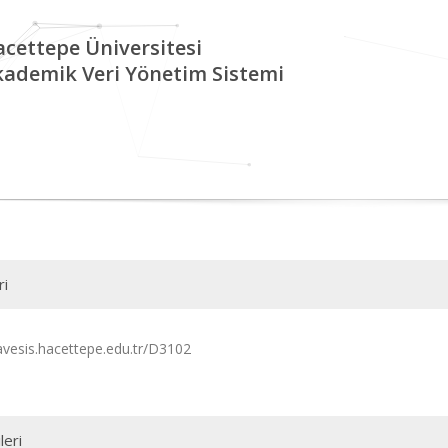
cettepe Üniversitesi
kademik Veri Yönetim Sistemi
ri
/avesis.hacettepe.edu.tr/D3102
leri