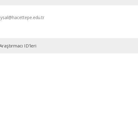
sal@hacettepe.edu.tr
Araştırmacı ID'leri