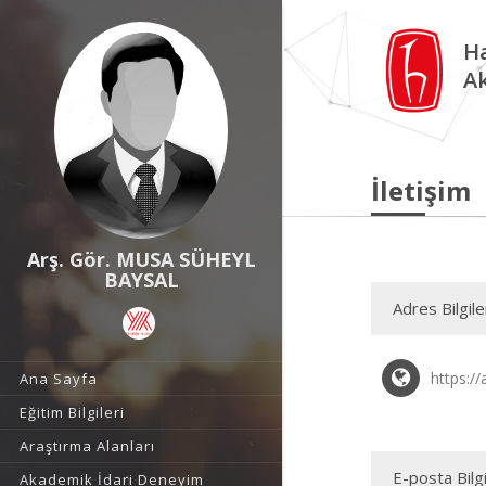
Ha
A
İletişim
Arş. Gör. MUSA SÜHEYL
BAYSAL
Adres Bilgile
https:/
Ana Sayfa
Eğitim Bilgileri
Araştırma Alanları
E-posta Bilgi
Akademik İdari Deneyim