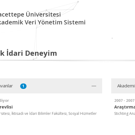
cettepe Üniversitesi
kademik Veri Yönetim Sistemi
k İdari Deneyim
vanlar
Akademi
1
diyor
2007 - 2007
evlisi
Araştırma
itesi, İktisadi ve İdari Bilimler Fakültesi, Sosyal Hizmetler
Stichting An