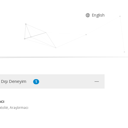
English
 Dışı Deneyim
1
cı
atolië, Araştırmacı