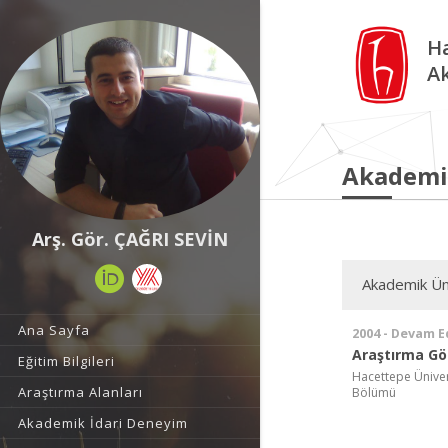
Ha
A
Akademi
Arş. Gör. ÇAĞRI SEVİN
Akademik Ün
Ana Sayfa
2004 - Devam E
Araştırma Gör
Eğitim Bilgileri
Hacettepe Ünivers
Araştırma Alanları
Bölümü
Akademik İdari Deneyim