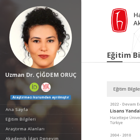
Ha
A
Eğitim Bi
Uzman Dr. ÇİĞDEM ORUÇ
Eğitim Bilgile
Araştırmacı kurumdan ayrılmıştır
2022 - Devam E
Ana Sayfa
Lisans Yanda
Hacettepe Ünivers
Eğitim Bilgileri
Türkiye
Araştırma Alanları
2004 - 2010
Akademik İdari Deneyim