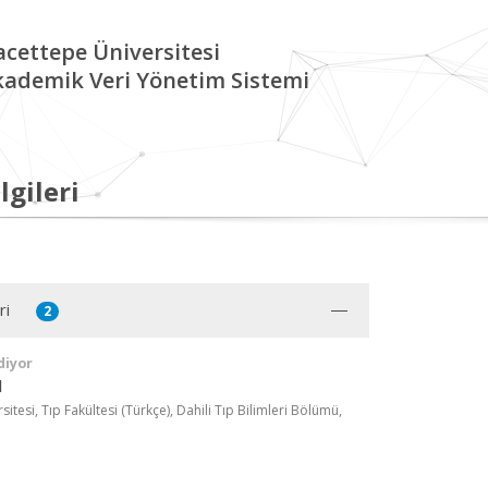
cettepe Üniversitesi
kademik Veri Yönetim Sistemi
lgileri
ri
2
diyor
l
itesi, Tıp Fakültesi (Türkçe), Dahili Tıp Bilimleri Bölümü,