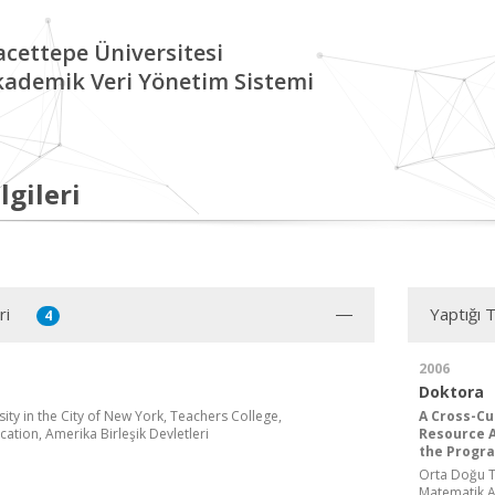
cettepe Üniversitesi
kademik Veri Yönetim Sistemi
lgileri
ri
Yaptığı 
4
2006
Doktora
ity in the City of New York, Teachers College,
A Cross-Cu
ation, Amerika Birleşik Devletleri
Resource A
the Progra
Orta Doğu Te
Matematik A