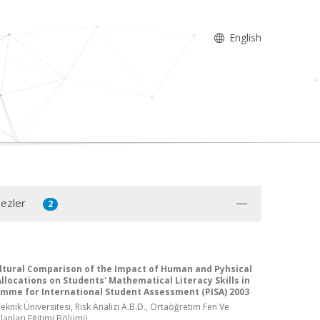
English
Tezler
2
ltural Comparison of the Impact of Human and Pyhsical
llocations on Students' Mathematical Literacy Skills in
mme for International Student Assessment (PISA) 2003
knik Üniversitesi, Risk Analizi A.B.D., Ortaöğretim Fen Ve
lanları Eğitimi Bölümü