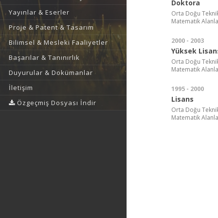
Doktora
Yayınlar & Eserler
Orta Doğu Teknik 
Matematik Alanla
Proje & Patent & Tasarım
2000 - 2003
Bilimsel & Mesleki Faaliyetler
Yüksek Lisan
Başarılar & Tanınırlık
Orta Doğu Teknik 
Matematik Alanla
Duyurular & Dokümanlar
İletişim
1995 - 2000
Lisans
Özgeçmiş Dosyası İndir
Orta Doğu Teknik 
Matematik Alanla