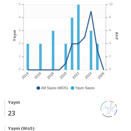
5
10
4
8
3
6
Yayın
Atıf
2
4
1
2
0
0
2016
2018
2020
2022
2024
2026
2014
Atıf Sayısı (WOS)
Yayın Sayısı
Yayın
23
Yayın (WoS)