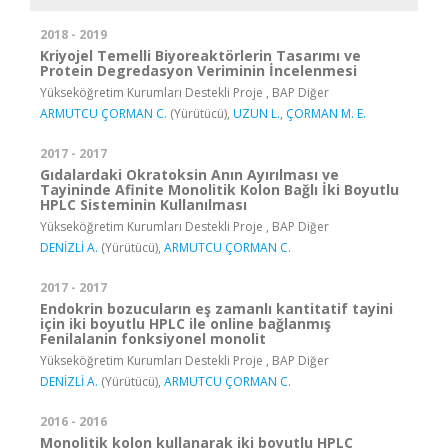
2018 - 2019
Kriyojel Temelli Biyoreaktörlerin Tasarımı ve
Protein Degredasyon Veriminin İncelenmesi
Yükseköğretim Kurumları Destekli Proje , BAP Diğer
ARMUTCU ÇORMAN C.
(Yürütücü),
UZUN L.
,
ÇORMAN M. E.
2017 - 2017
Gıdalardaki Okratoksin Anın Ayırılması ve
Tayininde Afinite Monolitik Kolon Bağlı İki Boyutlu
HPLC Sisteminin Kullanılması
Yükseköğretim Kurumları Destekli Proje , BAP Diğer
DENİZLİ A.
(Yürütücü),
ARMUTCU ÇORMAN C.
2017 - 2017
Endokrin bozucuların eş zamanlı kantitatif tayini
için iki boyutlu HPLC ile online bağlanmış
Fenilalanin fonksiyonel monolit
Yükseköğretim Kurumları Destekli Proje , BAP Diğer
DENİZLİ A.
(Yürütücü),
ARMUTCU ÇORMAN C.
2016 - 2016
Monolitik kolon kullanarak iki boyutlu HPLC