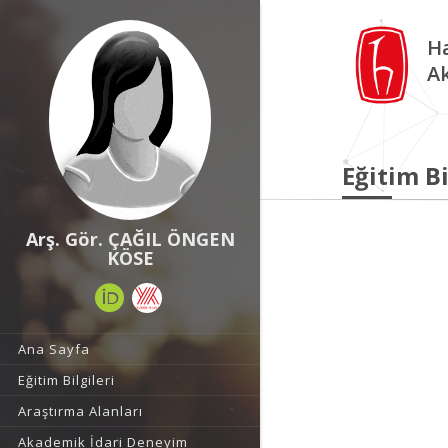
Ha
A
Eğitim Bi
Arş. Gör. ÇAĞIL ÖNGEN
KÖSE
Ana Sayfa
Eğitim Bilgileri
Araştırma Alanları
Akademik İdari Deneyim