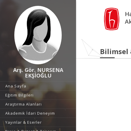
Ha
A
Bilimsel
Arş. Gör. NURSENA
EKŞİOĞLU
Ana Sayfa
Eğitim Bilgileri
Araştırma Alanları
Akademik İdari Deneyim
Yayınlar & Eserler