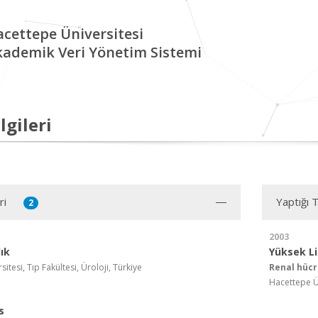
cettepe Üniversitesi
kademik Veri Yönetim Sistemi
lgileri
ri
Yaptığı 
2
2003
ık
Yüksek L
itesi, Tıp Fakültesi, Üroloji, Türkiye
Renal hücr
Hacettepe Üni
s