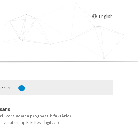
English
Tezler
1
isans
eli karsinomda prognostik faktörler
versitesi, Tıp Fakültesi (İngilizce)