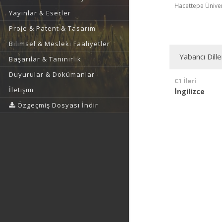
Hacettepe Ünivers
Yayınlar & Eserler
Proje & Patent & Tasarım
Bilimsel & Mesleki Faaliyetler
Yabancı Dille
Başarılar & Tanınırlık
Duyurular & Dokümanlar
C1 İleri
İletişim
İngilizce
Özgeçmiş Dosyası İndir