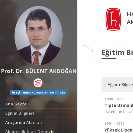
Ha
A
Eğitim Bi
Prof. Dr. BÜLENT AKDOĞAN
Eğitim Bilgile
Araştırmacı kurumdan ayrılmıştır
1998 - 2003
Ana Sayfa
Tıpta Uzmanl
Hacettepe Ünivers
Eğitim Bilgileri
Araştırma Alanları
1991 - 1997
Yüksek Lisan
Akademik İdari Deneyim