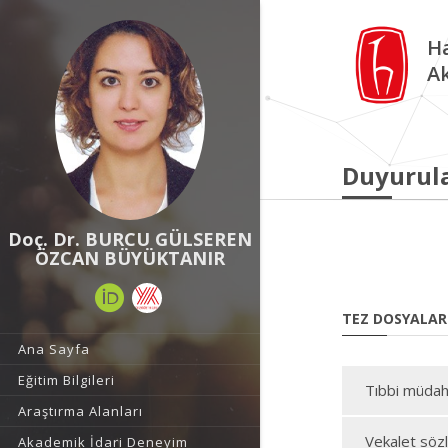
Ha
A
Duyurul
Doç. Dr. BURCU GÜLSEREN
ÖZCAN BÜYÜKTANIR
TEZ DOSYALAR
Ana Sayfa
Eğitim Bilgileri
Tıbbi müdaha
Araştırma Alanları
Vekalet sözl
Akademik İdari Deneyim