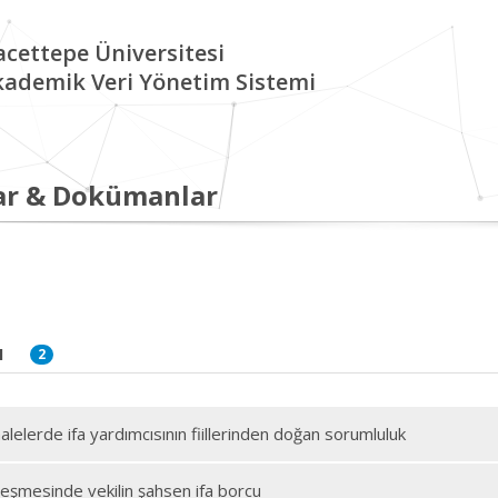
cettepe Üniversitesi
kademik Veri Yönetim Sistemi
ar & Dokümanlar
I
2
lelerde ifa yardımcısının fiillerinden doğan sorumluluk
eşmesinde vekilin şahsen ifa borcu