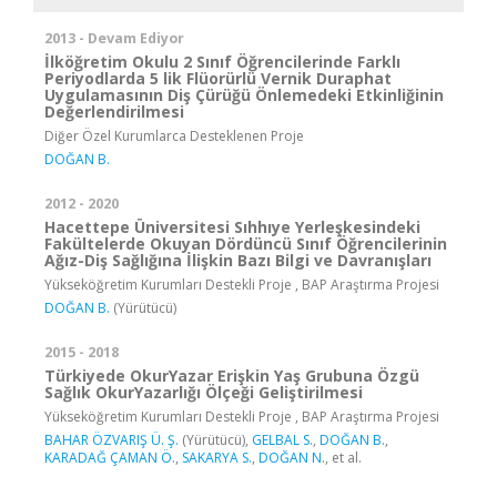
2013 - Devam Ediyor
İlköğretim Okulu 2 Sınıf Öğrencilerinde Farklı
Periyodlarda 5 lik Flüorürlü Vernik Duraphat
Uygulamasının Diş Çürüğü Önlemedeki Etkinliğinin
Değerlendirilmesi
Diğer Özel Kurumlarca Desteklenen Proje
DOĞAN B.
2012 - 2020
Hacettepe Üniversitesi Sıhhıye Yerleşkesindeki
Fakültelerde Okuyan Dördüncü Sınıf Öğrencilerinin
Ağız-Diş Sağlığına İlişkin Bazı Bilgi ve Davranışları
Yükseköğretim Kurumları Destekli Proje , BAP Araştırma Projesi
DOĞAN B.
(Yürütücü)
2015 - 2018
Türkiyede OkurYazar Erişkin Yaş Grubuna Özgü
Sağlık OkurYazarlığı Ölçeği Geliştirilmesi
Yükseköğretim Kurumları Destekli Proje , BAP Araştırma Projesi
BAHAR ÖZVARIŞ Ü. Ş.
(Yürütücü),
GELBAL S.
,
DOĞAN B.
,
KARADAĞ ÇAMAN Ö.
,
SAKARYA S.
,
DOĞAN N.
, et al.