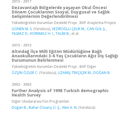
2015 - 2017
Dezavantajlı Bölgelerde yaşayan Okul Öncesi
Dönem Çocuklarının Sosyal, Duygusal ve Sağlık
Gelişimlerinin Değerlendirilmesi
Yükseköğretim Kurumları Destekli Proje , BAP Araştırma Projesi
GÖNEN M. S.
(Yürütücü),
VEZİROĞLU ÇELİK M.
,
CAN GÜL Ş.
,
YILMAZ D.
,
KORKMAZ H. İ.
,
TALİM B.
, et al.
2015 - 2015
Altındağ İlçe Milli Eğitim Müdürlüğüne Bağlı
Anaokullarındaki 3-6 Yaş Çocukların Ağız Diş Sağlığı
Durumunun Belirlenmesi
Yükseköğretim Kurumları Destekli Proje , BAP Diğer
ÖZŞİN ÖZLER C.
(Yürütücü),
UZAMIŞ TEKÇİÇEK M.
,
DOĞAN B.
2002 - 2002
Further Analysis of 1998 Turkish demographic
Health Survey
Diğer Uluslararası Fon Programları
Doğan B.
,
Bahar Özvarış Ü. Ş.
,
Akın A. N.
(Yürütücü)