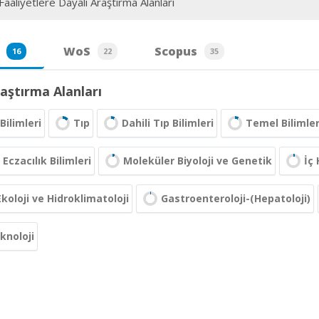
aaliyetlere Dayalı Araştırma Alanları
WoS
Scopus
16
22
35
aştırma Alanları
Bilimleri
Tıp
Dahili Tıp Bilimleri
Temel Bilimle
Eczacılık Bilimleri
Moleküler Biyoloji ve Genetik
İç 
Ekoloji ve Hidroklimatoloji
Gastroenteroloji-(Hepatoloji)
knoloji