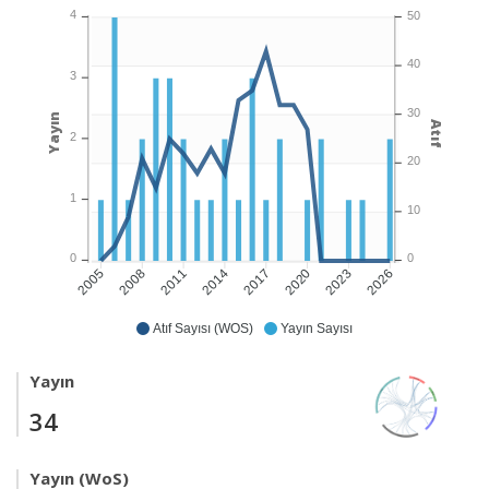
4
50
40
3
30
Yayın
Atıf
2
20
1
10
0
0
2008
2011
2014
2017
2020
2023
2026
2005
Atıf Sayısı (WOS)
Yayın Sayısı
Yayın
34
Yayın (WoS)