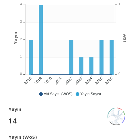
1
4
3
Yayın
Atıf
2
1
0
0
2019
2020
2021
2022
2024
2025
2026
2018
2023
Atıf Sayısı (WOS)
Yayın Sayısı
Yayın
14
Yayın (WoS)