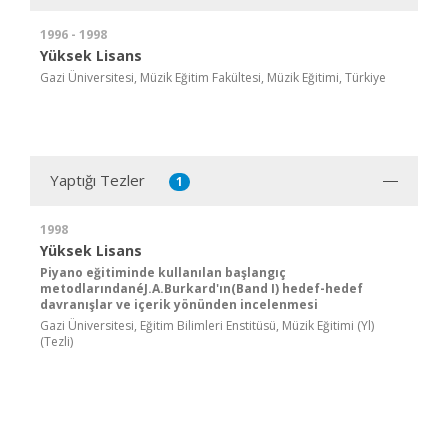
1996 - 1998
Yüksek Lisans
Gazi Üniversitesi, Müzik Eğitim Fakültesi, Müzik Eğitimi, Türkiye
Yaptığı Tezler
1
1998
Yüksek Lisans
Piyano eğitiminde kullanılan başlangıç
metodlarındanéJ.A.Burkard'ın(Band I) hedef-hedef
davranışlar ve içerik yönünden incelenmesi
Gazi Üniversitesi, Eğitim Bilimleri Enstitüsü, Müzik Eğitimi (Yl)
(Tezli)