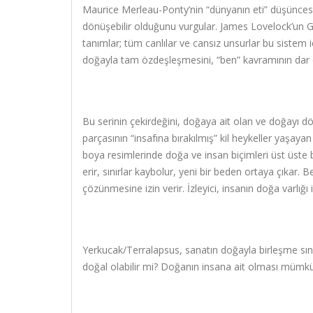
Maurice Merleau-Ponty’nin “dünyanın eti” düşüncesi, in
dönüşebilir olduğunu vurgular. James Lovelock’un G
tanımlar; tüm canlılar ve cansız unsurlar bu sistem iç
doğayla tam özdeşleşmesini, “ben” kavramının dar e
Bu serinin çekirdeğini, doğaya ait olan ve doğayı dön
parçasının “insafına bırakılmış” kil heykeller yaşay
boya resimlerinde doğa ve insan biçimleri üst üste bi
erir, sınırlar kaybolur, yeni bir beden ortaya çıkar
çözünmesine izin verir. İzleyici, insanın doğa varlığı 
Yerkucak/Terralapsus, sanatın doğayla birleşme sınırla
doğal olabilir mi? Doğanın insana ait olması müm