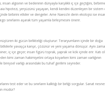
san algısının ve bedeninin dünyayla karşılıklı iç içe geçtiğini, birbirin
aia hipotezi, yeryüzünü yaşayan, kendi kendini düzenleyen bir sistem 
inde birbirini etkiler ve dengeler. Arne Naess’in derin ekolojisi ise insa
go sınırlarını aşarak tüm yaşamla birleşmesini önerir.
üştüren iki gücün birlikteliği oluşturur: Teraryumların içinde bir doğa
an bitkilerle yavaşça karışır, çözünür ve yeni yaşama dönüşür. Aynı zam
ner, iç içe geçer; insan figürü toprak, yaprak ve kök içinde erir. Katı o
. Beden kimi zaman hakimiyetini ortaya koyarken kimi zaman varlığının
ile bireysel varlığı arasındaki bu tuhaf gerilimi seyreder.
rını test eder ve bu sınırların kalktığı bir birliği sorgular. Sanat nesne
kün müdür?