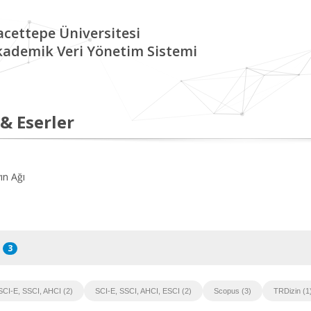
cettepe Üniversitesi
kademik Veri Yönetim Sistemi
 & Eserler
ın Ağı
3
SCI-E, SSCI, AHCI (2)
SCI-E, SSCI, AHCI, ESCI (2)
Scopus (3)
TRDizin (1