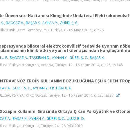
Bır Ünıversıte Hastanesı Klınıg Inde Unılateral Elektrokonvuls
 Ş.
,
BAĞCAZ A.
,
BAŞAR K.
,
AYHAN Y.
,
GÜREL Ş. C.
Yıllık Klinik Eğitim Sempozyumu, Türkiye, 6 - 09 Mayıs 2015, cilt.26
Depresyonda bilateral elektrokonvülsif tedavide uyarının nöbet
ulanmasının klinik etki ve yan etkiler açısından karşılaştırılma
LU E.
,
BAĞCAZ A.
,
TAŞKIRAN D.
,
AYHAN Y.
,
GÜREL Ş. C.
,
BAŞAR K.
Ulusal Psikiyatri Kongresi, Antalya, Türkiye, 12 - 16 Kasım 2014, cilt.25, ss.148
İNTRAVENÖZ EROİN KULLANIM BOZUKLUĞUNA EŞLİK EDEN TROp
CAZ A.
,
GÜREL Ş. C.
,
AYHAN Y.
,
ERTUĞRUL A.
ULUSAL PSİKİYATRİ KONGRESİ, Türkiye, 12 - 16 Kasım 2014, cilt.25, ss.37
Klozapin Kullanımı Sırasında Ortaya Çıkan Psikiyatrik ve Otonomi
CAZ A.
,
BAŞAR K.
,
AYHAN Y.
,
GÜREL Ş. C.
,
ULUĞ B. D.
Ulusal Psikiyatri Kongresi, Türkiye, 24 - 28 Eylül 2013