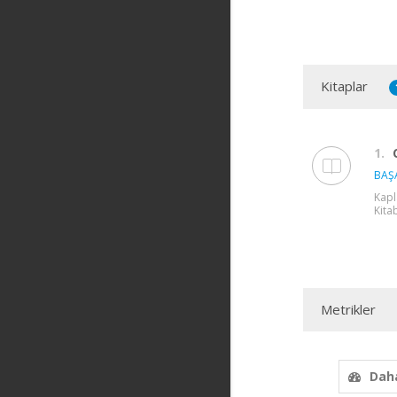
Kitaplar
1.
BAŞA
Kapl
Kita
Metrikler
Daha