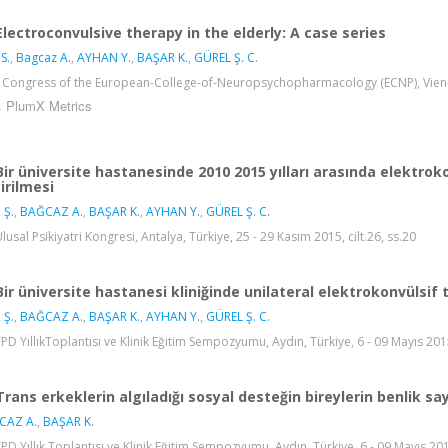
Electroconvulsive therapy in the elderly: A case series
S.
,
Bagcaz A.
,
AYHAN Y.
,
BAŞAR K.
,
GÜREL Ş. C.
 Congress of the European-College-of-Neuropsychopharmacology (ECNP), Vienna, Av
PlumX Metrics
Bir üniversite hastanesinde 2010 2015 yılları arasında elektro
irilmesi
 Ş.
,
BAĞCAZ A.
,
BAŞAR K.
,
AYHAN Y.
,
GÜREL Ş. C.
Ulusal Psikiyatri Kongresi, Antalya, Türkiye, 25 - 29 Kasım 2015, cilt.26, ss.20
Bir üniversite hastanesi kliniğinde unilateral elektrokonvülsif
 Ş.
,
BAĞCAZ A.
,
BAŞAR K.
,
AYHAN Y.
,
GÜREL Ş. C.
TPD YıllıkToplantısı ve Klinik Eğitim Sempozyumu, Aydın, Türkiye, 6 - 09 Mayıs 2015
Trans erkeklerin algıladığı sosyal desteğin bireylerin benlik sayg
CAZ A.
,
BAŞAR K.
TPD Yıllık Toplantısı ve Klinik Eğitim Sempozyumu, Aydın, Türkiye, 6 - 09 Mayıs 2015