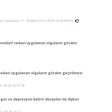
usturya, 17 - 20 Eylül 2016, cilt.26, (Özet Bildiri)
konvülsif tedavi uygulanan olguların gözden
 tedavi uygulanan olguların gözden geçirilmesi
, cilt.26, ss.27-28
ısı ve depresyon belirti düzeyleri ile ilişkisi
, cilt.26, ss.17