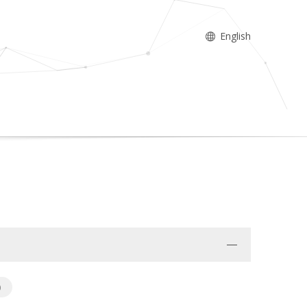
English
)