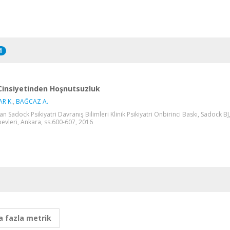
1
Cinsiyetinden Hoşnutsuzluk
R K.
,
BAĞCAZ A.
an Sadock Psikiyatri Davranış Bilimleri Klinik Psikiyatri Onbirinci Baskı, Sadock BJ
bevleri, Ankara, ss.600-607, 2016
 fazla metrik