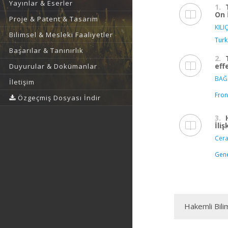
Yayınlar & Eserler
1.
On 
Proje & Patent & Tasarım
KILIÇ
Bilimsel & Mesleki Faaliyetler
Turk
Başarılar & Tanınırlık
2.
eff
Duyurular & Dokümanlar
BAĞ
İletişim
Fron
Özgeçmiş Dosyası İndir
3.
İliş
Cera
Gene
Hakemli Bili