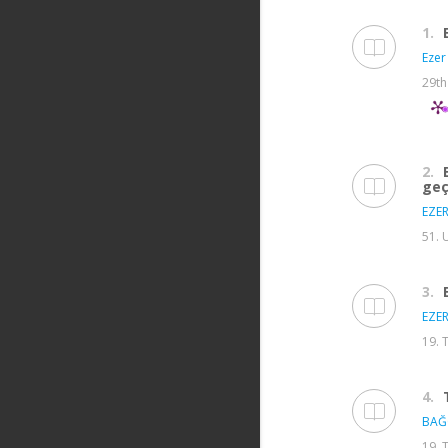
1.
Ezer 
29th
2.
geç
EZER
51. 
3.
EZER
19. 
4.
BAĞ
19. 