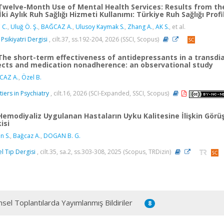
Twelve-Month Use of Mental Health Services: Results from th
İki Aylık Ruh Sağlığı Hizmeti Kullanımı: Türkiye Ruh Sağlığı Profi
 C.
,
Uluğ Ö. Ş.
,
BAĞCAZ A.
,
Ulusoy Kaymak S.
,
Zhang A.
,
AK S.
, et al.
 Psikiyatri Dergisi
, cilt.37, ss.192-204, 2026 (SSCI, Scopus)
The short-term effectiveness of antidepressants in a transd
ects and medication nonadherence: an observational study
CAZ A.
,
Özel B.
tiers in Psychiatry
, cilt.16, 2026 (SCI-Expanded, SSCI, Scopus)
Hemodiyaliz Uygulanan Hastaların Uyku Kalitesine İlişkin Görüş
kisi
n S.
,
Bağcaz A.
,
DOGAN B. G.
l Tıp Dergisi
, cilt.35, sa.2, ss.303-308, 2025 (Scopus, TRDizin)
msel Toplantılarda Yayımlanmış Bildiriler
8