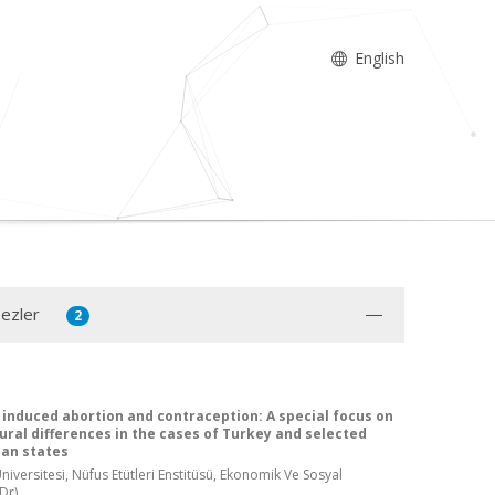
English
Tezler
2
 induced abortion and contraception: A special focus on
ural differences in the cases of Turkey and selected
ian states
iversitesi, Nüfus Etütleri Enstitüsü, Ekonomik Ve Sosyal
Dr)