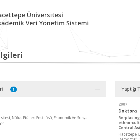
cettepe Üniversitesi
kademik Veri Yönetim Sistemi
lgileri
ri
Yaptığı 
1
2007
Doktora
itesi, Nüfus Etütleri Enstitüsü, Ekonomik Ve Sosyal
Re-placing
ye
ethno-cult
Central As
Hacettepe Ün
Demografi (