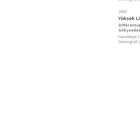
2001
Yüksek L
Differenti
Gökçeadas
Hacettepe Ün
Demografi (