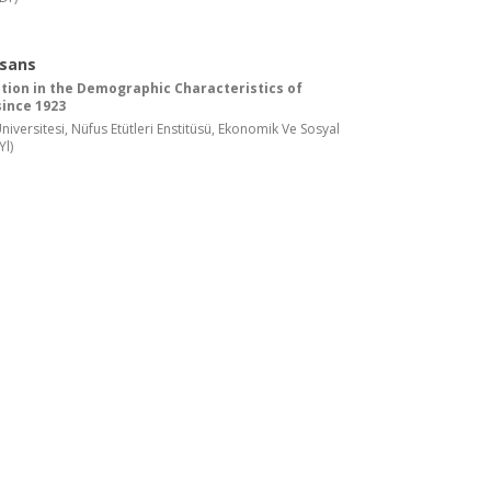
isans
ation in the Demographic Characteristics of
ince 1923
iversitesi, Nüfus Etütleri Enstitüsü, Ekonomik Ve Sosyal
Yl)