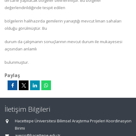
tersane yapılacak bölgeler belirlenmiştir. Bu bölgeler
değerlendirildiğinde tespit edilen
bölgelerin halihazırda gemilerin yanaştığı mevcut liman sahaları
olduğu görülmüştür. Bu
durum da çalışmanın sonuçlarının mevcut durum ile mukayesesi
açısından anlamlı
bulunmuştur.
Paylaş
İletişim Bilgileri
Hacettepe Üniversitesi Bilimsel Araştırma Projeleri Koordinasyon
Birimi
avesis@hacettepe.edu.tr