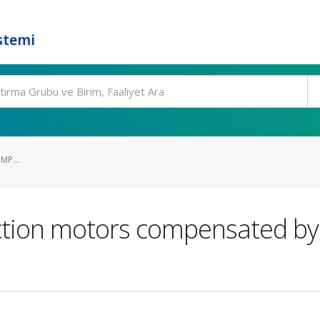
stemi
MP...
duction motors compensated b