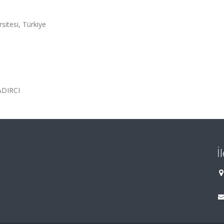
itesi, Türkiye
ADIRCI
İ