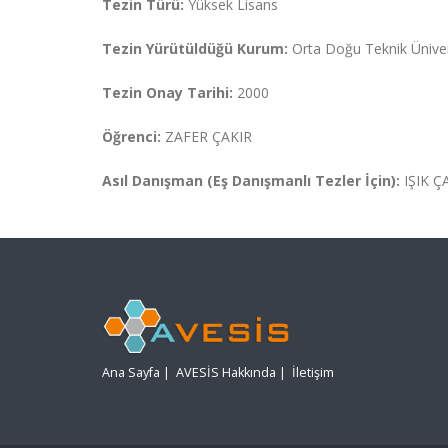
Tezin Türü:
Yüksek Lisans
Tezin Yürütüldüğü Kurum:
Orta Doğu Teknik Ünivers
Tezin Onay Tarihi:
2000
Öğrenci:
ZAFER ÇAKIR
Asıl Danışman (Eş Danışmanlı Tezler İçin):
IŞIK Ç
Ana Sayfa
|
AVESİS Hakkında
|
İletişim