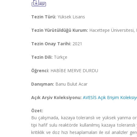
Tezin Türü:
Yüksek Lisans
Tezin Yürütüldüğü Kurum:
Hacettepe Üniversitesi, F
Tezin Onay Tarihi:
2021
Tezin Dili:
Türkçe
Öğrenci:
HABİBE MERVE DURDU
Danışman:
Banu Bulut Acar
Açık Arşiv Koleksiyonu:
AVESİS Açık Erişim Koleksi
Özet:
Bu çalışmada, kazaya toleranslı ve yüksek yanma oranl
tipi hafif sulu reaktörde kullanılmış kazaya tolerans
kritiklik ve doz hızı hesaplamaları ile ısıl analizler g