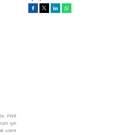
ştır. PWR
urum için
mak üzere