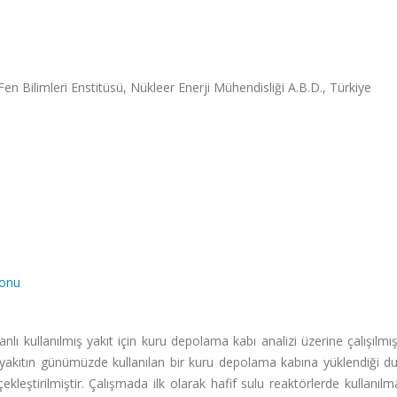
en Bilimleri Enstitüsü, Nükleer Enerji Mühendisliği A.B.D., Türkiye
yonu
ı kullanılmış yakıt için kuru depolama kabı analizi üzerine çalışılmı
lı yakıtın günümüzde kullanılan bir kuru depolama kabına yüklendiği d
erçekleştirilmiştir. Çalışmada ilk olarak hafif sulu reaktörlerde kullanıl