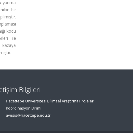
rak yanma
nılan bir
ılmıştır.
aplaması
miği kodu
leri ile
ş kazaya
miştir.
letişim Bilgileri
Hacettepe Üniversitesi Bilimsel Araştırma Projeleri
Koordinasyon Birimi
avesis@hacettepe.edu.tr