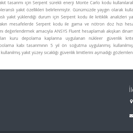
akıt tasarımı için Serpent sürekli enerji Monte Carlo kodu kullanıla
eranslı yakıt özellikleri belirlenmiştir. Günümüzde yaygın olarak kulla
 yakıt yüklendiği durum için Serpent kodu ile kritiklik analizleri yap
yakın mesafelerde Serpent kodu ile gama ve nötron doz hızı hes
nsını değerlendirmek amacıyla ANSYS Fluent hesaplamalı akışkan dina
nuçları kuru depolama kaplarına uygulanan nükleer güvenlik kriter
depolama kabı tasarımının 5 yıl ön soğutma uygulanmış kullanılmı
e kullanılmış yakıt yüzey sıcaklığı güvenlik limitlerini aşmadığı gözlemlen
İ