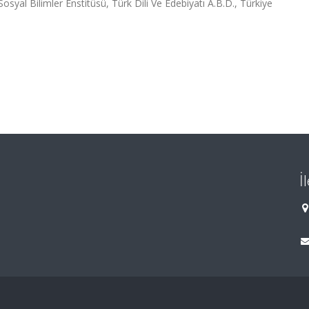
osyal Bilimler Enstitüsü, Türk Dili Ve Edebiyatı A.B.D., Türkiye
İ