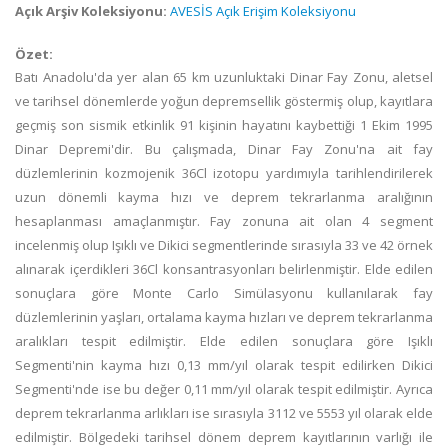
Açık Arşiv Koleksiyonu:
AVESİS Açık Erişim Koleksiyonu
Özet:
Batı Anadolu'da yer alan 65 km uzunluktaki Dinar Fay Zonu, aletsel
ve tarihsel dönemlerde yoğun depremsellik göstermiş olup, kayıtlara
geçmiş son sismik etkinlik 91 kişinin hayatını kaybettiği 1 Ekim 1995
Dinar Depremi'dir. Bu çalışmada, Dinar Fay Zonu'na ait fay
düzlemlerinin kozmojenik 36Cl izotopu yardımıyla tarihlendirilerek
uzun dönemli kayma hızı ve deprem tekrarlanma aralığının
hesaplanması amaçlanmıştır. Fay zonuna ait olan 4 segment
incelenmiş olup Işıklı ve Dikici segmentlerinde sırasıyla 33 ve 42 örnek
alınarak içerdikleri 36Cl konsantrasyonları belirlenmiştir. Elde edilen
sonuçlara göre Monte Carlo Simülasyonu kullanılarak fay
düzlemlerinin yaşları, ortalama kayma hızları ve deprem tekrarlanma
aralıkları tespit edilmiştir. Elde edilen sonuçlara göre Işıklı
Segmenti'nin kayma hızı 0,13 mm/yıl olarak tespit edilirken Dikici
Segmenti'nde ise bu değer 0,11 mm/yıl olarak tespit edilmiştir. Ayrıca
deprem tekrarlanma arlıkları ise sırasıyla 3112 ve 5553 yıl olarak elde
edilmiştir. Bölgedeki tarihsel dönem deprem kayıtlarının varlığı ile