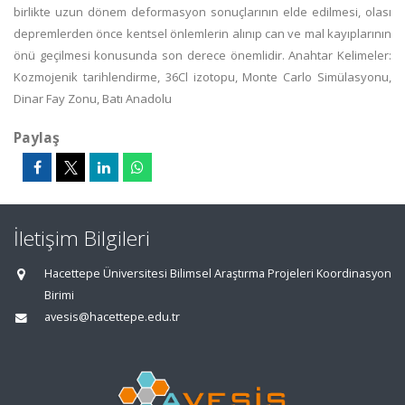
birlikte uzun dönem deformasyon sonuçlarının elde edilmesi, olası
depremlerden önce kentsel önlemlerin alınıp can ve mal kayıplarının
önü geçilmesi konusunda son derece önemlidir. Anahtar Kelimeler:
Kozmojenik tarihlendirme, 36Cl izotopu, Monte Carlo Simülasyonu,
Dinar Fay Zonu, Batı Anadolu
Paylaş
İletişim Bilgileri
Hacettepe Üniversitesi Bilimsel Araştırma Projeleri Koordinasyon
Birimi
avesis@hacettepe.edu.tr