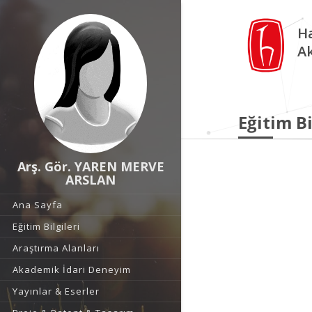
Ha
A
Eğitim Bi
Arş. Gör. YAREN MERVE
ARSLAN
Ana Sayfa
Eğitim Bilgileri
Araştırma Alanları
Akademik İdari Deneyim
Yayınlar & Eserler