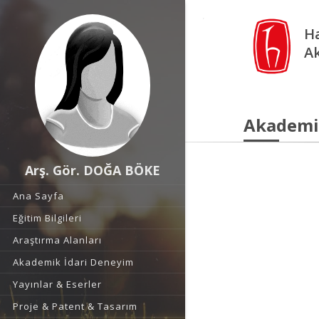
Ha
A
Akademi
Arş. Gör. DOĞA BÖKE
Ana Sayfa
Eğitim Bilgileri
Araştırma Alanları
Akademik İdari Deneyim
Yayınlar & Eserler
Proje & Patent & Tasarım