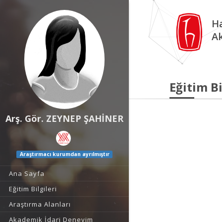
Ha
A
Eğitim Bi
Arş. Gör. ZEYNEP ŞAHİNER
Araştırmacı kurumdan ayrılmıştır
Ana Sayfa
Eğitim Bilgileri
Araştırma Alanları
Akademik İdari Deneyim